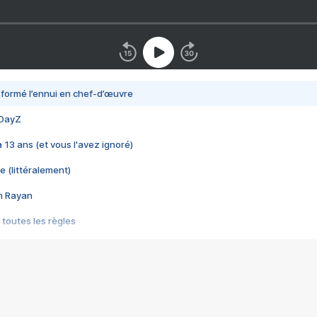
nsformé l’ennui en chef-d’œuvre
 DayZ
 a 13 ans (et vous l'avez ignoré)
e (littéralement)
im Rayan
 toutes les règles
s les jeux vidéo
us choquant de Rockstar ? - Le scandale BULLY
e plus moche de Steam