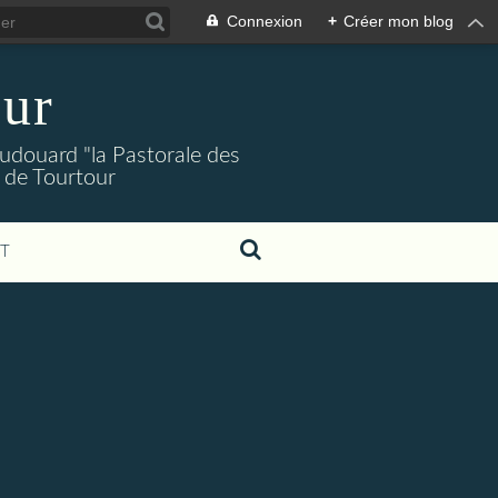
Connexion
+
Créer mon blog
our
Audouard "la Pastorale des
 de Tourtour
T