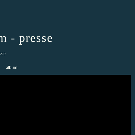
 - presse
sse
album