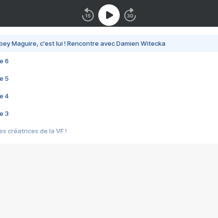
bey Maguire, c'est lui ! Rencontre avec Damien Witecka
e 6
e 5
e 4
e 3
s créatrices de la VF !
e 2
e 1
e Mektoub My Love arrive enfin ! Rencontre avec Shaïn Boumedine et Sal
i : après Toni en famille