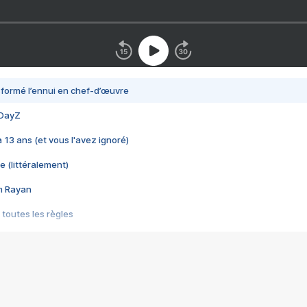
nsformé l’ennui en chef-d’œuvre
 DayZ
 a 13 ans (et vous l'avez ignoré)
e (littéralement)
im Rayan
 toutes les règles
s les jeux vidéo
us choquant de Rockstar ? - Le scandale BULLY
e plus moche de Steam