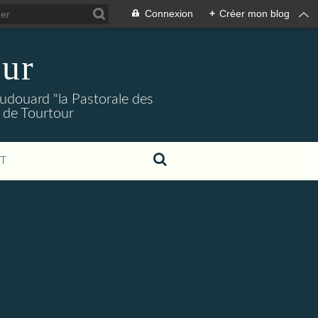
Connexion
+
Créer mon blog
our
Audouard "la Pastorale des
 de Tourtour
T