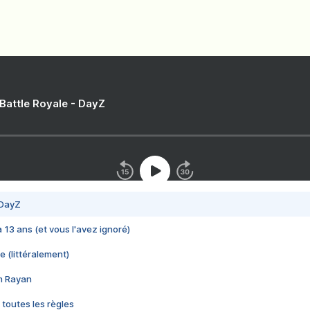
 Battle Royale - DayZ
 DayZ
 a 13 ans (et vous l'avez ignoré)
e (littéralement)
im Rayan
 toutes les règles