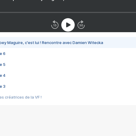
bey Maguire, c'est lui ! Rencontre avec Damien Witecka
e 6
e 5
e 4
e 3
s créatrices de la VF !
e 2
e 1
e Mektoub My Love arrive enfin ! Rencontre avec Shaïn Boumedine et Sal