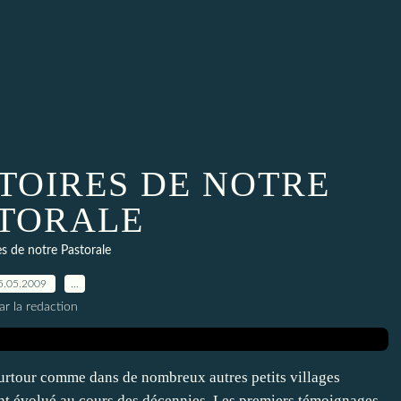
.. HISTOIRES DE NOTRE
TORALE
es de notre Pastorale
5.05.2009
…
ar la redaction
ourtour comme dans de nombreux autres petits villages
nt évolué au cours des décennies. Les premiers témoignages