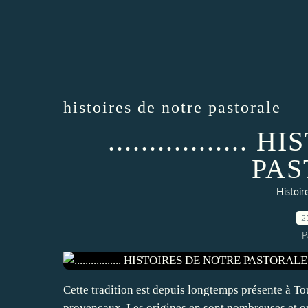
histoires de notre pastorale
...............
PAS
Histoir
2
P
Cette tradition est depuis longtemps présente à T
provençaux. Les origines en sont nombreuses et o