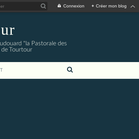
Connexion
+
Créer mon blog
our
Audouard "la Pastorale des
 de Tourtour
T